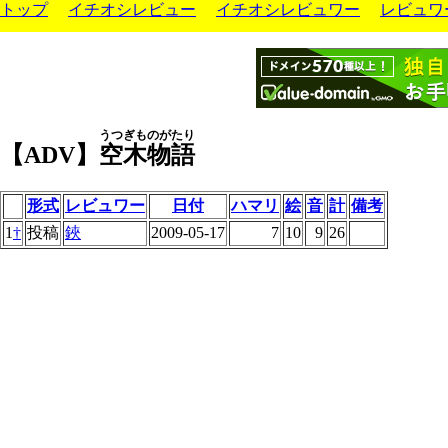
トップ
イチオシレビュー
イチオシレビュワー
レビュワ
うつぎものがたり
【ADV】
空木物語
形式
レビュワー
日付
ハマリ
絵
音
計
備考
1
†
投稿
鋏
2009-05-17
7
10
9
26