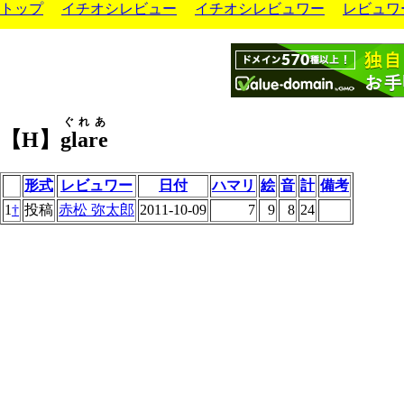
トップ
イチオシレビュー
イチオシレビュワー
レビュワ
ぐれあ
【H】
glare
形式
レビュワー
日付
ハマリ
絵
音
計
備考
1
†
投稿
赤松 弥太郎
2011-10-09
7
9
8
24