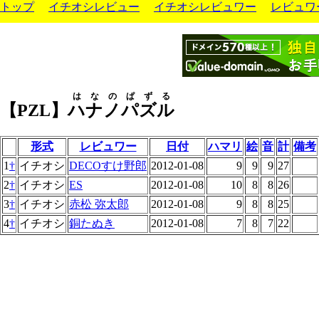
トップ
イチオシレビュー
イチオシレビュワー
レビュワ
はなのぱずる
【PZL】
ハナノパズル
形式
レビュワー
日付
ハマリ
絵
音
計
備考
1
†
イチオシ
DECOすけ野郎
2012-01-08
9
9
9
27
2
†
イチオシ
ES
2012-01-08
10
8
8
26
3
†
イチオシ
赤松 弥太郎
2012-01-08
9
8
8
25
4
†
イチオシ
銅たぬき
2012-01-08
7
8
7
22