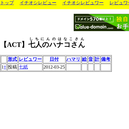
トップ
イチオシレビュー
イチオシレビュワー
レビュワ
しちにんのはなこさん
【ACT】
七人のハナコさん
形式
レビュワー
日付
ハマリ
絵
音
計
備考
1
†
投稿
七紙
2012-03-25