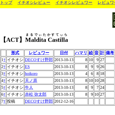
トップ
イチオシレビュー
イチオシレビュワー
レビュワ
まるでぃたかすてぃら
【ACT】
Maldita Castilla
形式
レビュワー
日付
ハマリ
絵
音
計
備考
1
†
イチオシ
DECOすけ野郎
2013-10-13
8
10
9
27
2
†
イチオシ
ES
2013-10-13
8
9
9
26
3
†
イチオシ
hoikoro
2013-10-13
4
6
8
18
4
†
イチオシ
天ノ原
2013-10-13
8
10
10
28
5
†
イチオシ
牛人
2013-10-13
8
9
7
24
6
†
イチオシ
赤松 弥太郎
2013-10-13
8
9
10
27
7
†
投稿
DECOすけ野郎
2012-12-16