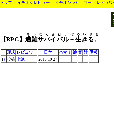
トップ
イチオシレビュー
イチオシレビュワー
レビュワ
そうなんさばいばるいきる
【RPG】
遭難サバイバル～生きる。
形式
レビュワー
日付
ハマリ
絵
音
計
備考
1
†
投稿
七紙
2013-10-27