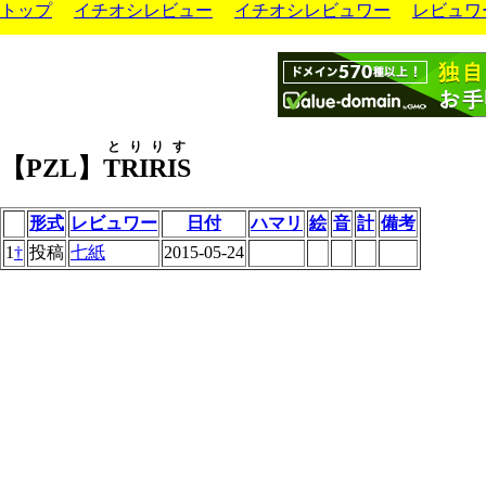
トップ
イチオシレビュー
イチオシレビュワー
レビュワ
とりりす
【PZL】
TRIRIS
形式
レビュワー
日付
ハマリ
絵
音
計
備考
1
†
投稿
七紙
2015-05-24