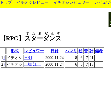
トップ
イチオシレビュー
イチオシレビュワー
レビュワ
すたあだんす
【RPG】
スターダンス
形式
レビュワー
日付
ハマリ
絵
音
計
備考
1
†
イチオシ
三剣
2000-11-24
8
6
7
21
2
†
イチオシ
上橋 江上
2000-11-24
6
5
7
18