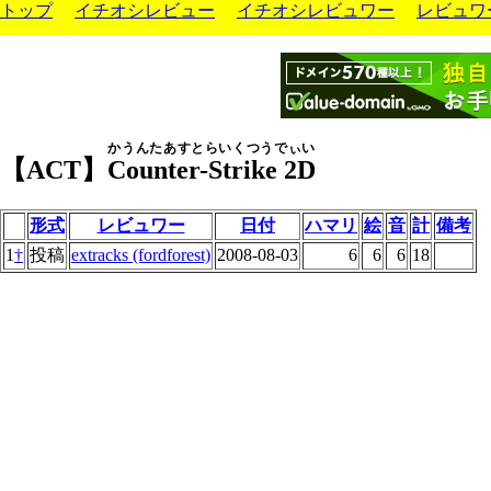
トップ
イチオシレビュー
イチオシレビュワー
レビュワ
かうんたあすとらいくつうでぃい
【ACT】
Counter-Strike 2D
形式
レビュワー
日付
ハマリ
絵
音
計
備考
1
†
投稿
extracks (fordforest)
2008-08-03
6
6
6
18