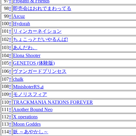
97
†
Frogatto & Friends
98
†
即売会はおれでまわってる
99
†
Arcuz
100
†
Hydorah
101
†
リィンカーネイション
102
†
ちょこっとだいやるんば!
103
†
あんだわ。
104
†
Elona Shooter
105
†
GENETOS (体験版)
106
†
ヴァンガードプリンセス
107
†
chalk
108
†
MinishoterRS⊿
109
†
モノリスフィア
110
†
TRACKMANIA NATIONS FOREVER
111
†
Another Bound Neo
112
†
X operations
113
†
Moon Goddes
114
†
妖 ～あやかし～