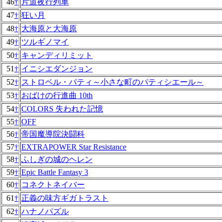
46
†
片道夜行列車
47
†
狂い月
48
†
大海原と大海原
49
†
ツルギノマイ
50
†
キャンディリミット
51
†
イニシエダンジョン
52
†
ストロベル・パティ～小さな町のパティシエール～
53
†
おばけの行進曲 10th
54
†
COLORS 失われた記憶
55
†
OFF
56
†
帝国魔導院決闘科
57
†
EXTRAPOWER Star Resistance
58
†
ふしぎの城のヘレン
59
†
Epic Battle Fantasy 3
60
†
コネクトネイバー
61
†
正義の味方ギガトラスト
62
†
ハナノパズル