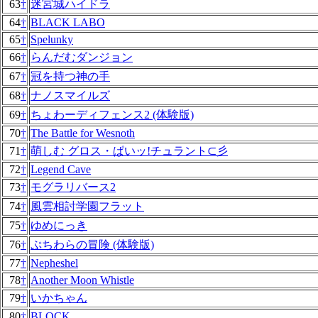
63
†
迷宮城ハイドラ
64
†
BLACK LABO
65
†
Spelunky
66
†
らんだむダンジョン
67
†
冠を持つ神の手
68
†
ナノスマイルズ
69
†
ちょわーディフェンス2 (体験版)
70
†
The Battle for Wesnoth
71
†
萌しむ グロス・ぱいッ!チュラント⊂彡
72
†
Legend Cave
73
†
モグラリバース2
74
†
風雲相討学園フラット
75
†
ゆめにっき
76
†
ぷちわらの冒険 (体験版)
77
†
Nepheshel
78
†
Another Moon Whistle
79
†
いかちゃん
80
†
BLOCK