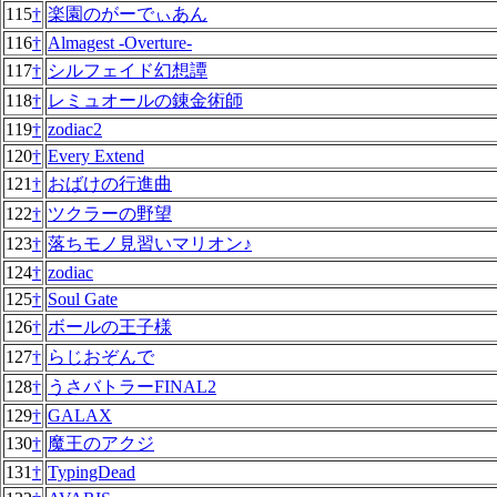
115
†
楽園のがーでぃあん
116
†
Almagest -Overture-
117
†
シルフェイド幻想譚
118
†
レミュオールの錬金術師
119
†
zodiac2
120
†
Every Extend
121
†
おばけの行進曲
122
†
ツクラーの野望
123
†
落ちモノ見習いマリオン♪
124
†
zodiac
125
†
Soul Gate
126
†
ボールの王子様
127
†
らじおぞんで
128
†
うさバトラーFINAL2
129
†
GALAX
130
†
魔王のアクジ
131
†
TypingDead