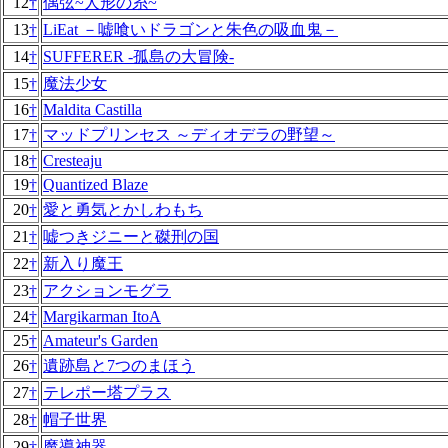
12
†
偶弦~人形の糸~
13
†
LiEat －嘘喰いドラゴンと朱色の吸血鬼－
14
†
SUFFERER -孤島の大冒険-
15
†
魔法少女
16
†
Maldita Castilla
17
†
マッドプリンセス ～ディオデラの野望～
18
†
Cresteaju
19
†
Quantized Blaze
20
†
愛と勇気とかしわもち
21
†
嘘つきジニーと磔刑の国
22
†
新入り魔王
23
†
アクションモグラ
24
†
Margikarman ItoA
25
†
Amateur's Garden
26
†
遺跡島と7つのまほう
27
†
テレポー塔プラス
28
†
帽子世界
29
†
魔導神器