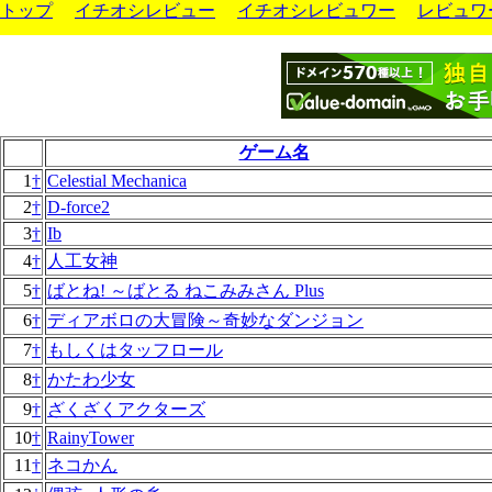
トップ
イチオシレビュー
イチオシレビュワー
レビュワ
ゲーム名
1
†
Celestial Mechanica
2
†
D-force2
3
†
Ib
4
†
人工女神
5
†
ばとね! ～ばとる ねこみみさん Plus
6
†
ディアボロの大冒険～奇妙なダンジョン
7
†
もしくはタッフロール
8
†
かたわ少女
9
†
ざくざくアクターズ
10
†
RainyTower
11
†
ネコかん