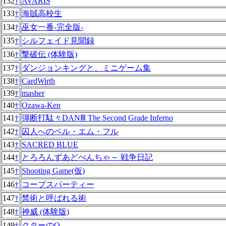
132
†
AVARIS
133
†
海賊高校生
134
†
巫女一番-完全版-
135
†
シルフェイド見聞録
136
†
撃破伝 (体験版)
137
†
ダンジョンキングと、ミニゲーム集
138
†
CardWirth
139
†
masher
140
†
Ozawa-Ken
141
†
弾断打駄々DANⅢ The Second Grade Inferno
142
†
囚人へのペル・エム・フル
143
†
SACRED BLUE
144
†
とろろんずあどべんちゃ～ 戦争日記
145
†
Shooting Game(仮)
146
†
コープスパーティー
147
†
禁術と呼ばれる術
148
†
神威 (体験版)
149
†
クターのQ