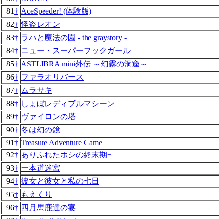
81
†
AceSpeeder! (体験版)
82
†
怪盗レオン
83
†
ラハと魔法の園 - the graystory -
84
†
ニュー・スーパーフックガール
85
†
ASTLIBRA mini外伝 ～幻霧の洞窟～
86
†
ファラオリバース
87
†
ムラサキ
88
†
しょぼレディブルマシーン
89
†
ヴァイロンの塔
90
†
冬は幻の鏡
91
†
Treasure Adventure Game
92
†
ありふれたホシの終末期+
93
†
一本道迷宮
94
†
彼女と彼女と私の七日
95
†
もえくり
96
†
四月馬鹿達の宴