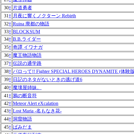
30
†
片道勇者
31
†
月夜に響くノクターン Rebirth
32
†
Ruina 廃都の物語
33
†
BLOCKSUM
34
†
B.B.ライダー
35
†
奇譚 イワナガ
36
†
魔王物語物語
37
†
伝説の通学路
38
†
パロって!! Fighter SPECIAL HEROES DYNAMITE (体験版
39
†
日記のネタがないときの逃げ道6
40
†
魔壊屋姉妹。
41
†
鴉の断音符
42
†
Meteor Alert eXcalation
43
†
Lost Maria -名もなき花-
44
†
洞窟物語
45
†
ぱみだま