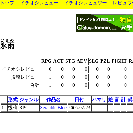
トップ
イチオシレビュー
イチオシレビュワー
レビュワ
ひさめ
氷雨
RPG
ACT
STG
ADV
SLG
PZL
FIGHT
R
イチオシレビュー
0
0
0
0
0
0
0
投稿レビュー
1
0
0
0
0
0
0
合計
1
0
0
0
0
0
0
形式
ジャンル
作品名
日付
ハマリ
絵
音
計
備
1
†
投稿
RPG
Seraphic Blue
2006-02-23