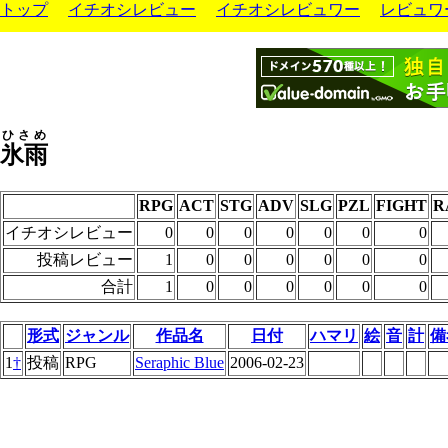
トップ
イチオシレビュー
イチオシレビュワー
レビュワ
ひさめ
氷雨
RPG
ACT
STG
ADV
SLG
PZL
FIGHT
R
イチオシレビュー
0
0
0
0
0
0
0
投稿レビュー
1
0
0
0
0
0
0
合計
1
0
0
0
0
0
0
形式
ジャンル
作品名
日付
ハマリ
絵
音
計
備
1
†
投稿
RPG
Seraphic Blue
2006-02-23