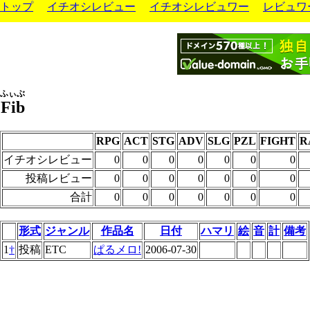
トップ
イチオシレビュー
イチオシレビュワー
レビュワ
ふぃぶ
Fib
RPG
ACT
STG
ADV
SLG
PZL
FIGHT
R
イチオシレビュー
0
0
0
0
0
0
0
投稿レビュー
0
0
0
0
0
0
0
合計
0
0
0
0
0
0
0
形式
ジャンル
作品名
日付
ハマリ
絵
音
計
備考
1
†
投稿
ETC
ぱるメロ!
2006-07-30