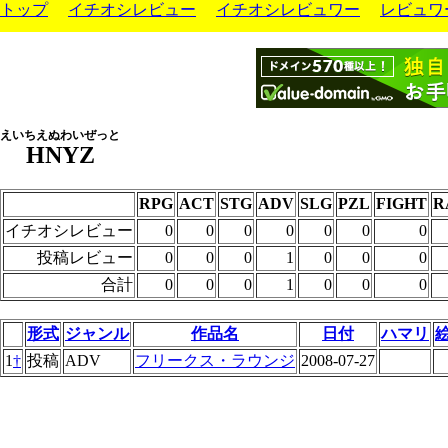
トップ
イチオシレビュー
イチオシレビュワー
レビュワ
えいちえぬわいぜっと
HNYZ
RPG
ACT
STG
ADV
SLG
PZL
FIGHT
R
イチオシレビュー
0
0
0
0
0
0
0
投稿レビュー
0
0
0
1
0
0
0
合計
0
0
0
1
0
0
0
形式
ジャンル
作品名
日付
ハマリ
1
†
投稿
ADV
フリークス・ラウンジ
2008-07-27