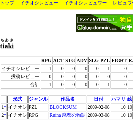
トップ
イチオシレビュー
イチオシレビュワー
レビュワ
ちあき
tiaki
RPG
ACT
STG
ADV
SLG
PZL
FIGHT
R
イチオシレビュー
1
0
0
0
0
1
0
投稿レビュー
0
0
0
0
0
0
0
合計
1
0
0
0
0
1
0
形式
ジャンル
作品名
日付
ハマリ
絵
1
†
イチオシ
PZL
BLOCKSUM
2009-02-08
10
10
2
†
イチオシ
RPG
Ruina 廃都の物語
2009-03-08
10
10