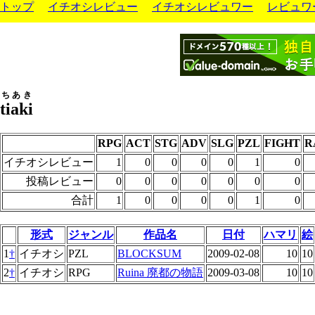
トップ
イチオシレビュー
イチオシレビュワー
レビュワ
ちあき
tiaki
RPG
ACT
STG
ADV
SLG
PZL
FIGHT
R
イチオシレビュー
1
0
0
0
0
1
0
投稿レビュー
0
0
0
0
0
0
0
合計
1
0
0
0
0
1
0
形式
ジャンル
作品名
日付
ハマリ
絵
1
†
イチオシ
PZL
BLOCKSUM
2009-02-08
10
10
2
†
イチオシ
RPG
Ruina 廃都の物語
2009-03-08
10
10