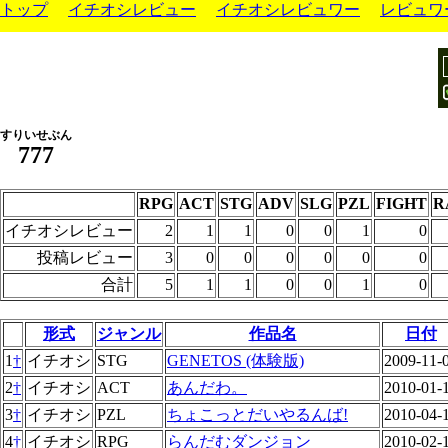
トップ
イチオシレビュー
イチオシレビュワー
レビュワ
すりいせぶん
777
RPG
ACT
STG
ADV
SLG
PZL
FIGHT
R
イチオシレビュー
2
1
1
0
0
1
0
投稿レビュー
3
0
0
0
0
0
0
合計
5
1
1
0
0
1
0
形式
ジャンル
作品名
日付
1
†
イチオシ
STG
GENETOS (体験版)
2009-11-
2
†
イチオシ
ACT
あんだわ。
2010-01-
3
†
イチオシ
PZL
ちょこっとだいやるんば!
2010-04-
4
†
イチオシ
RPG
らんだむダンジョン
2010-02-