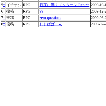
5
†
イチオシ
RPG
月夜に響くノクターン Rebirth
2009-10-
6
†
投稿
RPG
99
2009-12-
7
†
投稿
RPG
zero-questions
2009-06-
8
†
投稿
RPG
じじばばーん
2009-07-