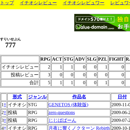
トップ
イチオシレビュー
イチオシレビュワー
レビュワ
すりいせぶん
777
RPG
ACT
STG
ADV
SLG
PZL
FIGHT
R
イチオシレビュー
2
1
1
0
0
1
0
投稿レビュー
3
0
0
0
0
0
0
合計
5
1
1
0
0
1
0
形式
ジャンル
作品名
日付
1
†
イチオシ
STG
GENETOS (体験版)
2009-11-
2
†
投稿
RPG
zero-questions
2009-06-
3
†
投稿
RPG
じじばばーん
2009-07-
4
†
イチオシ
RPG
月夜に響くノクターン Rebirth
2009-10-