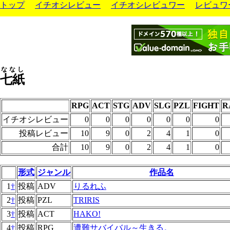
トップ
イチオシレビュー
イチオシレビュワー
レビュワ
ななし
七紙
RPG
ACT
STG
ADV
SLG
PZL
FIGHT
R
イチオシレビュー
0
0
0
0
0
0
0
投稿レビュー
10
9
0
2
4
1
0
合計
10
9
0
2
4
1
0
形式
ジャンル
作品名
1
†
投稿
ADV
りるれふ
2
†
投稿
PZL
TRIRIS
3
†
投稿
ACT
HAKO!
4
†
投稿
RPG
遭難サバイバル～生きる。