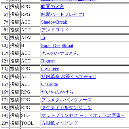
5
†
投稿
RPG
暗闇の迷宮
6
†
投稿
RPG
純愛ハートブレイク!
7
†
投稿
ACT
ShadowBreak
8
†
投稿
ACT
アンドロリド
9
†
投稿
ADV
Ib
10
†
投稿
H
Super Deepthroat
11
†
投稿
ACT
七人のハナコさん
12
†
投稿
ACT
Bigman
13
†
投稿
RPG
tiny green
14
†
投稿
ACT
社内革命 お茶くみでチャ!!
15
†
投稿
ACT
Charlotte
16
†
投稿
RPG
だいちのかけら
17
†
投稿
RPG
フルメタルパンツァーズ
18
†
投稿
RPG
タクティカルダンジョン
19
†
投稿
SLG
マッドプリンセス ～ディオデラの野望～
20
†
投稿
TOOL
方眼紙マッピング