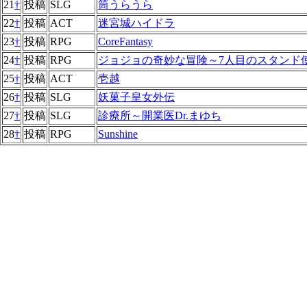
21
†
投稿
SLG
筒うらうら
22
†
投稿
ACT
迷宮城ハイドラ
23
†
投稿
RPG
CoreFantasy
24
†
投稿
RPG
ジョジョの奇妙な冒険～7人目のスタンド
25
†
投稿
ACT
壱越
26
†
投稿
SLG
妖菓子皇女外伝
27
†
投稿
SLG
診療所～開業医Dr.まゆち
28
†
投稿
RPG
Sunshine