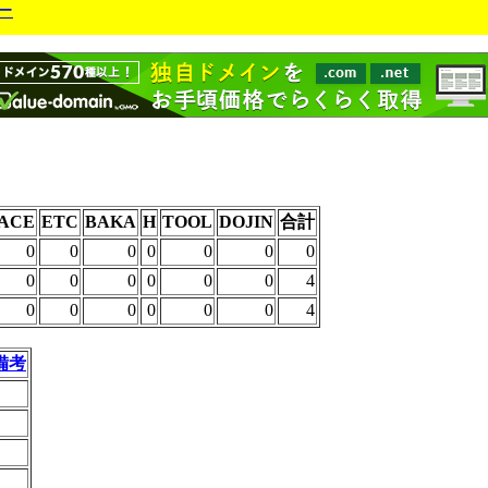
ー
ACE
ETC
BAKA
H
TOOL
DOJIN
合計
0
0
0
0
0
0
0
0
0
0
0
0
0
4
0
0
0
0
0
0
4
備考