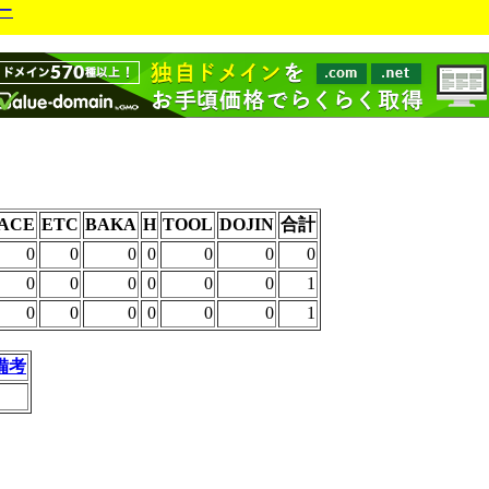
ー
ACE
ETC
BAKA
H
TOOL
DOJIN
合計
0
0
0
0
0
0
0
0
0
0
0
0
0
1
0
0
0
0
0
0
1
備考