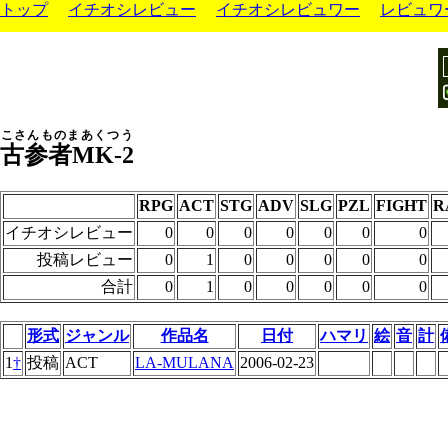
トップ
イチオシレビュー
イチオシレビュワー
レビュワ
こさんものまあくつう
古参者MK-2
RPG
ACT
STG
ADV
SLG
PZL
FIGHT
R
イチオシレビュー
0
0
0
0
0
0
0
投稿レビュー
0
1
0
0
0
0
0
合計
0
1
0
0
0
0
0
形式
ジャンル
作品名
日付
ハマリ
絵
音
計
1
†
投稿
ACT
LA-MULANA
2006-02-23