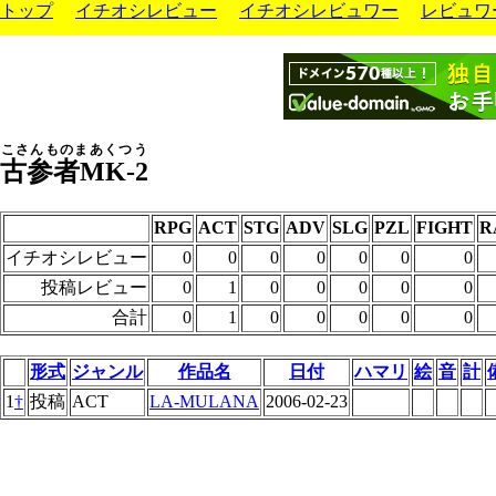
トップ
イチオシレビュー
イチオシレビュワー
レビュワ
こさんものまあくつう
古参者MK-2
RPG
ACT
STG
ADV
SLG
PZL
FIGHT
R
イチオシレビュー
0
0
0
0
0
0
0
投稿レビュー
0
1
0
0
0
0
0
合計
0
1
0
0
0
0
0
形式
ジャンル
作品名
日付
ハマリ
絵
音
計
1
†
投稿
ACT
LA-MULANA
2006-02-23