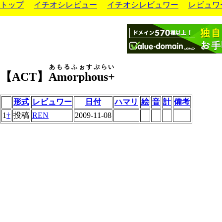
トップ
イチオシレビュー
イチオシレビュワー
レビュワ
あもるふぉすぷらい
【ACT】
Amorphous+
形式
レビュワー
日付
ハマリ
絵
音
計
備考
1
†
投稿
REN
2009-11-08