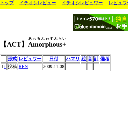
トップ
イチオシレビュー
イチオシレビュワー
レビュワ
あもるふぉすぷらい
【ACT】
Amorphous+
形式
レビュワー
日付
ハマリ
絵
音
計
備考
1
†
投稿
REN
2009-11-08