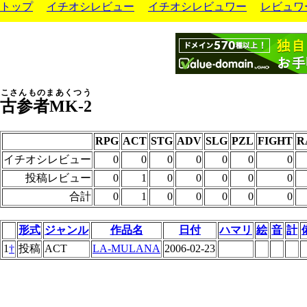
トップ
イチオシレビュー
イチオシレビュワー
レビュワ
こさんものまあくつう
古参者MK-2
RPG
ACT
STG
ADV
SLG
PZL
FIGHT
R
イチオシレビュー
0
0
0
0
0
0
0
投稿レビュー
0
1
0
0
0
0
0
合計
0
1
0
0
0
0
0
形式
ジャンル
作品名
日付
ハマリ
絵
音
計
1
†
投稿
ACT
LA-MULANA
2006-02-23