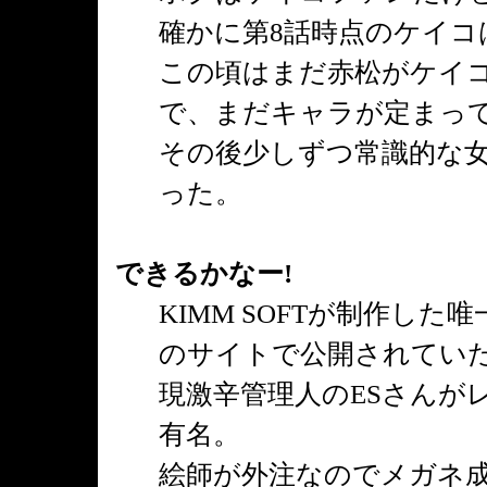
確かに第8話時点のケイコ
この頃はまだ赤松がケイ
で、まだキャラが定まっ
その後少しずつ常識的な女
った。
できるかなー!
KIMM SOFTが制作し
のサイトで公開されてい
現激辛管理人のESさんが
有名。
絵師が外注なのでメガネ成