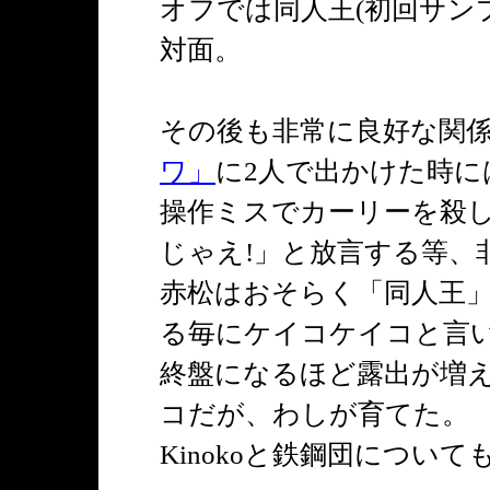
オフでは同人王(初回サンプ
対面。
その後も非常に良好な関
ワ」
に2人で出かけた時に
操作ミスでカーリーを殺
じゃえ!」と放言する等、
赤松はおそらく「同人王
る毎にケイコケイコと言
終盤になるほど露出が増
コだが、わしが育てた。
Kinokoと鉄鋼団につい