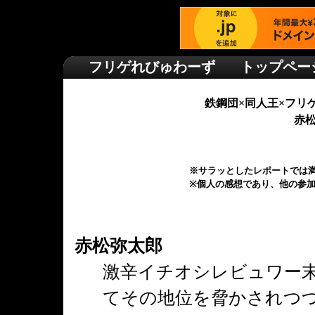
フリゲれびゅわーず
トップペー
鉄鋼団×同人王×フリゲ
赤
※サラッとしたレポートでは
※個人の感想であり、他の参
赤松弥太郎
激辛イチオシレビュワー
てその地位を脅かされつ