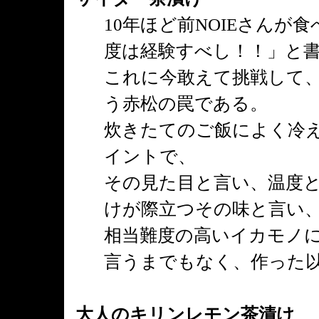
10年ほど前NOIEさん
度は経験すべし！！」と
これに今敢えて挑戦して、
う赤松の罠である。
炊きたてのご飯によく冷
イントで、
その見た目と言い、温度
けが際立つその味と言い
相当難度の高いイカモノ
言うまでもなく、作った
大人のキリンレモン茶漬け