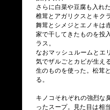
さらに白菜や豆腐も入れた
椎茸とアガリクスとキク
舞茸とシメジとエノキは
家で干してきたものを投
ラス。
なおマッシュルームとエ
気でザルごとカビが生え
生のものを使った。松茸
る。
キノコそれぞれの強烈な
ったスープ。見た目は相