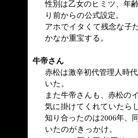
性別は乙女のヒミツ、年齢
り前からの公式設定。
アホでイタくて残念な子
かなか重宝する。
牛帝さん
赤松は激辛初代管理人時
いた。
また牛帝さんも、赤松の
気に掛けてくれていたら
知り合ったのは2006年
いたのがきっかけ。